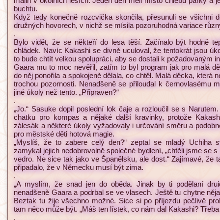
malin v okolních lesích. Jeden den měli místo chlebů párky a 
buchtu.
Když tedy konečně rozcvička skončila, přesunuli se všichni do
družných hovorech, v nichž se mísila pozoruhodná variace růz
.
Bylo vidět, že se někteří do lesa těší. Začínalo být hodně tepl
chládek. Navíc Kakashi se divně uculoval, že tentokrát jsou ú
to bude chtít velkou spolupráci, aby se dostali k požadovaným in
Gaara mu to moc nevěřil, zatím to byl program jak pro malá děc
do něj ponořila a spokojeně dělala, co chtěl. Malá děcka, která n
trochou pozornosti. Nenadšeně se přiloudal k černovlasému mla
jiné úkoly než tento. „Připraven?“
.
„Jo.“ Sasuke dopil poslední lok čaje a rozloučil se s Narutem
chatku pro kompas a nějaké další kravinky, protože Kakash
zálesák a některé úkoly vyžadovaly i určování směru a podobné
pro městské děti hotová magie.
„Myslíš, že to zabere celý den?“ zeptal se mladý Uchiha 
zamykal jejich nedobrovolně společné bydlení, „chtěli jsme se s
vedro. Ne sice tak jako ve Španělsku, ale dost.“ Zajímavé, že t
připadalo, že v Německu musí být zima.
.
„A myslím, že snad jen do oběda. Jinak by ti podělaní druid
nenadšeně Gaara a podrbal se ve vlasech. Ještě tu chytne něja
Beztak tu žije všechno možné. Sice si po příjezdu pečlivě prohl
tam něco může být. „Máš ten lístek, co nám dal Kakashi? Třeba t
.