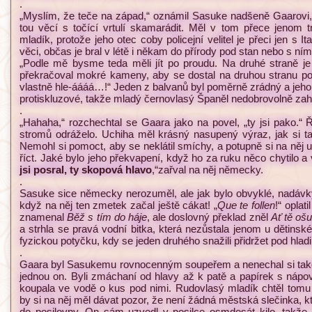
.
„Myslím, že teče na západ,“ oznámil Sasuke nadšeně Gaarovi,
tou věcí s točící vrtulí skamarádit. Měl v tom přece jenom 
mladík, protože jeho otec coby policejní velitel je přeci jen s I
věci, občas je bral v létě i někam do přírody pod stan nebo s ním
„Podle mě bysme teda měli jít po proudu. Na druhé straně je
překračoval mokré kameny, aby se dostal na druhou stranu 
vlastně hle-áááá…!“ Jeden z balvanů byl poměrně zrádný a jeho 
protiskluzové, takže mladý černovlasý Španěl nedobrovolně zah
.
„Hahaha,“ rozchechtal se Gaara jako na povel, „ty jsi pako.“ 
stromů odráželo. Uchiha měl krásný nasupený výraz, jak si 
Nemohl si pomoct, aby se neklátil smíchy, a potupně si na n
říct. Jaké bylo jeho překvapení, když ho za ruku něco chytilo a 
jsi posral, ty skopová hlavo
,“zařval na něj německy.
.
Sasuke sice německy nerozuměl, ale jak bylo obvyklé, nadávky
když na něj ten zmetek začal ještě cákat! „
Que te follen
!“ opla
znamenal
Běž s tím do háje
, ale doslovný překlad zněl
Ať tě ošu
a strhla se pravá vodní bitka, která nezůstala jenom u dětinsk
fyzickou potyčku, kdy se jeden druhého snažili přidržet pod hlad
.
Gaara byl Sasukemu rovnocenným soupeřem a nenechal si také n
jednou on. Byli zmáchaní od hlavy až k patě a papírek s nápo
koupala ve vodě o kus pod nimi. Rudovlasý mladík chtěl tomu
by si na něj měl dávat pozor, že není žádná městská slečinka, k
do posilovny. On sám uzvedl v posilce osmdesát kilo, takže