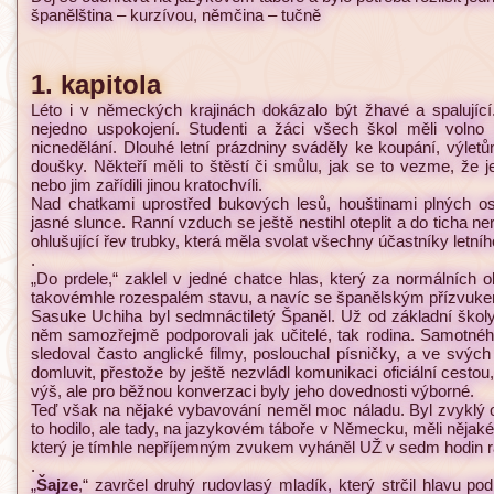
španělština – kurzívou, němčina – tučně
1. kapitola
Léto i v německých krajinách dokázalo být žhavé a spalující
nejedno uspokojení. Studenti a žáci všech škol měli volno 
nicnedělání. Dlouhé letní prázdniny sváděly ke koupání, výletům
doušky. Někteří měli to štěstí či smůlu, jak se to vezme, že 
nebo jim zařídili jinou kratochvíli.
Nad chatkami uprostřed bukových lesů, houštinami plných os
jasné slunce. Ranní vzduch se ještě nestihl oteplit a do ticha 
ohlušující řev trubky, která měla svolat všechny účastníky letníh
.
„Do prdele,“ zaklel v jedné chatce hlas, který za normálních 
takovémhle rozespalém stavu, a navíc se španělským přízvukem
Sasuke Uchiha byl sedmnáctiletý Španěl. Už od základní školy
něm samozřejmě podporovali jak učitelé, tak rodina. Samotnéh
sledoval často anglické filmy, poslouchal písničky, a ve svýc
domluvit, přestože by ještě nezvládl komunikaci oficiální cestou,
výš, ale pro běžnou konverzaci byly jeho dovednosti výborné.
Teď však na nějaké vybavování neměl moc náladu. Byl zvyklý o
to hodilo, ale tady, na jazykovém táboře v Německu, měli nějak
který je tímhle nepříjemným zvukem vyháněl UŽ v sedm hodin r
.
„
Šajze
,“ zavrčel druhý rudovlasý mladík, který strčil hlavu pod 