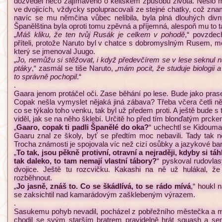
dozvěděl něco zajímavého o keltském způsobu života. Nešlo 
ve dvojicích, vždycky spolupracovali ze stejné chatky, což zna
navíc se mu němčina vůbec nelíbila, byla plná dlouhých divn
Španělština byla oproti tomu zpěvná a příjemná, alespoň mu to t
„
Máš kliku, že ten tvůj Rusák je celkem v pohodě
,“ povzdec
příteli, protože Naruto byl v chatce s dobromyslným Rusem, 
který se jmenoval Juugo.
„
Jo, nemůžu si stěžovat, i když předevčírem se v lese seknul na
ptáky
,“ zasmál se tiše Naruto, „
mám pocit, že studuje biologii a
to správně pochopil
.“
.
Gaara jenom protáčel oči. Zase běhání po lese. Bude jako prase a
Copak nešla vymyslet nějaká jiná zábava? Třeba včera četli něja
co se týkalo toho venku, tak byl už předem proti. A ještě bude
viděl, jak se na něho šklebí. Určitě ho před tím blonďatým prck
„
Gaaro, copak ti padli Španělé do oka?
“ uchechtl se Kidoumar
Gaaru znal ze školy, byť se předtím moc nebavili. Tady tak n
Trocha známosti je spojovala víc než cizí osůbky a jazykové bar
„
To tak, jsou pěkně protivní, otravní a nejraději, kdyby si táh
tak daleko, to tam nemají vlastní tábory?
“ pyskoval rudovlas
dvojice. Ještě tu rozcvičku. Kakashi na ně už hulákal, ž
rozběhnout.
„
Jo jasně, znáš to. Co se škádlívá, to se rádo mívá
,“ houkl 
se zaksichtil nad kamarádovým zašklebeným výrazem.
.
Sasukemu pohyb nevadil, pocházel z pobřežního městečka a mil
chodil se svým starším bratrem pravidelně hrát squash a s