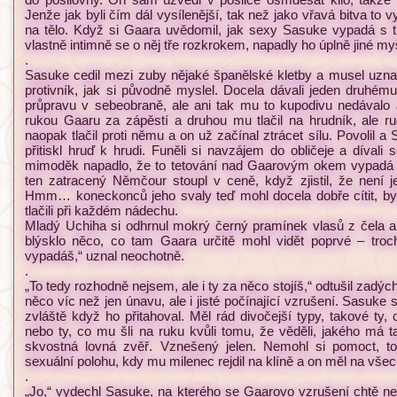
Jenže jak byli čím dál vysílenější, tak než jako vřavá bitva to 
na tělo. Když si Gaara uvědomil, jak sexy Sasuke vypadá s t
vlastně intimně se o něj tře rozkrokem, napadly ho úplně jiné my
.
Sasuke cedil mezi zuby nějaké španělské kletby a musel uzna
protivník, jak si původně myslel. Docela dávali jeden druhém
průpravu v sebeobraně, ale ani tak mu to kupodivu nedávalo 
rukou Gaaru za zápěstí a druhou mu tlačil na hrudník, ale 
naopak tlačil proti němu a on už začínal ztrácet sílu. Povolil 
přitiskl hruď k hrudi. Funěli si navzájem do obličeje a díval
mimoděk napadlo, že to tetování nad Gaarovým okem vypadá v
ten zatracený Němčour stoupl v ceně, když zjistil, že není 
Hmm… koneckonců jeho svaly teď mohl docela dobře cítit, byl
tlačili při každém nádechu.
Mladý Uchiha si odhrnul mokrý černý pramínek vlasů z čela a
blýsklo něco, co tam Gaara určitě mohl vidět poprvé – troch
vypadáš,“ uznal neochotně.
.
„To tedy rozhodně nejsem, ale i ty za něco stojíš,“ odtušil zadýc
něco víc než jen únavu, ale i jisté počínající vzrušení. Sasuke s
zvláště když ho přitahoval. Měl rád divočejší typy, takové ty,
nebo ty, co mu šli na ruku kvůli tomu, že věděli, jakého má t
skvostná lovná zvěř. Vznešený jelen. Nemohl si pomoct, to
sexuální polohu, kdy mu milenec rejdil na klíně a on měl na vše
.
„Jo,“ vydechl Sasuke, na kterého se Gaarovo vzrušení chtě n