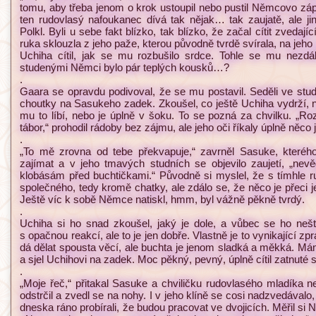
tomu, aby třeba jenom o krok ustoupil nebo pustil Němcovo záp
ten rudovlasý nafoukanec dívá tak nějak… tak zaujatě, ale j
Polkl. Byli u sebe fakt blízko, tak blízko, že začal cítit zvedaj
ruka sklouzla z jeho paže, kterou původně tvrdě svírala, na jeho p
Uchiha cítil, jak se mu rozbušilo srdce. Tohle se mu nezdál
studenými Němci bylo pár teplých kousků…?
.
Gaara se opravdu podivoval, že se mu postavil. Seděli ve stud
choutky na Sasukeho zadek. Zkoušel, co ještě Uchiha vydrží, n
mu to líbí, nebo je úplně v šoku. To se pozná za chvilku. „Ro
tábor,“ prohodil rádoby bez zájmu, ale jeho oči říkaly úplně něco 
.
„To mě zrovna od tebe překvapuje,“ zavrněl Sasuke, kteréh
zajímat a v jeho tmavých studních se objevilo zaujetí, „ne
klobásám před buchtičkami.“ Původně si myslel, že s tímhle
společného, tedy kromě chatky, ale zdálo se, že něco je přeci je
Ještě víc k sobě Němce natiskl, hmm, byl vážně pěkně tvrdý.
.
Uchiha si ho snad zkoušel, jaký je dole, a vůbec se ho neští
s opačnou reakcí, ale to je jen dobře. Vlastně je to vynikající z
dá dělat spousta věcí, ale buchta je jenom sladká a měkká. Mám 
a sjel Uchihovi na zadek. Moc pěkný, pevný, úplně cítil zatnuté 
.
„Moje řeč,“ přitakal Sasuke a chviličku rudovlasého mladíka n
odstrčil a zvedl se na nohy. I v jeho klíně se cosi nadzvedávalo,
dneska ráno probírali, že budou pracovat ve dvojicích. Měřil si