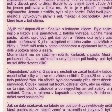
jediný důvod, proč to dělat. Bordel tu byl stejně úplně všude. A 
ho jenom politovala a řekla mu, že to je v přírodě normáln
zajímavého. Jenom smrděla, byl z ní jen bordel. Ptáci řvali jako 
město s výfukovými plyny z aut, mekáči a obchoďáky. Byl m
které leze z bot sláma.
.
„Vyliž mi,“ doporučil mu Sasuke s ledovým klidem. Bylo zaj
nejlíp a každý si je pamatoval. Z batohu vyhrabal Uchiha menš
pastu, ručník, sprchový gel, šampon a hřeben, což bylo v zá
táboře potřeboval. K jeho roztrpčení mu toho zatím na tvářích
žiletku. Ještě měl teda v batohu deodorant a opalovací krém, k
dole u potoka nebo u jezera.
Momentálně mu ale stačil jen ručník, kartáček a pasta. Musí
probuzení dával na obléknutí a umytí jenom půl hodiny, pak byl 
musel dělat dvacet kliků.
.
„Nápodobně,“ zafrkal Gaara a s nechutí se začal hrabat v tašce
musel dělat kliky a to se mu vůbec nelíbilo. Doploužil se v
bylo pořádně živo. Na táboře bylo dohromady přes třicet děcek
umyvadel. Člověk musel mít trochu ostřejší lokty, aby se vůbec
se tu nijak dlouho zdržovat a co nejrychleji zmizel zpátky a
setkání. Opruz, s rukama v kapsách a s výrazem, že kdo se m
došel mezi posledními.
.
Jak se dalo očekávat, na táboře se postupně vyselektovaly urči
která pocházela ze stejné země a rozuměla si jazykově, byť 