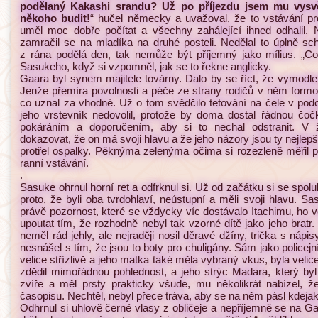
podělaný Kakashi srandu? Už po příjezdu jsem mu vysvětl
někoho budit!
“ hučel německy a uvažoval, že to vstávání pros
uměl moc dobře počítat a všechny zahálející ihned odhalil. 
zamračil se na mladíka na druhé posteli. Nedělal to úplně s
z rána podělá den, tak nemůže být příjemný jako mílius. „Co
Sasukeho, když si vzpomněl, jak se to řekne anglicky.
Gaara byl synem majitele továrny. Dalo by se říct, že vymodlené
Jenže přemíra povolnosti a péče ze strany rodičů v něm formov
co uznal za vhodné. Už o tom svědčilo tetování na čele v pod
jeho vrstevník nedovolil, protože by doma dostal řádnou čoč
pokáráním a doporučením, aby si to nechal odstranit. V
dokazovat, že on má svoji hlavu a že jeho názory jsou ty nejlepš
protřel ospalky. Pěknýma zelenýma očima si rozezleně měřil 
ranní vstávání.
.
Sasuke ohrnul horní ret a odfrknul si. Už od začátku si se spol
proto, že byli oba tvrdohlaví, neústupní a měli svoji hlavu. S
právě pozornost, které se vždycky víc dostávalo Itachimu, ho ve
upoutat tím, že rozhodně nebyl tak vzorné dítě jako jeho bratr
neměl rád jehly, ale nejraději nosil děravé džíny, trička s nápi
nesnášel s tím, že jsou to boty pro chuligány. Sám jako policejn
velice střízlivě a jeho matka také měla vybraný vkus, byla veli
zdědil mimořádnou pohlednost, a jeho strýc Madara, který byl
zvíře a měl prsty prakticky všude, mu několikrát nabízel, ž
časopisu. Nechtěl, nebyl přece tráva, aby se na něm pásl kdejak
Odhrnul si uhlově černé vlasy z obličeje a nepříjemně se na Gaa