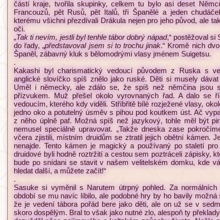
částí kraje, tvořila skupinky, celkem tu bylo asi deset Něm
Francouzů, pět Rusů, pět Italů, tři Španělé a jeden chud
kterému všichni přezdívali Drákula nejen pro jeho původ, ale t
oči.
„
Tak ti nevím, jestli byl tenhle tábor dobrý nápad
,“ postěžoval si
do řady, „
představoval jsem si to trochu jinak
.“ Kromě nich dvou
Španěl, zábavný kluk s bělomodrými vlasy jménem Suigetsu.
.
Kakashi byl charismatický vedoucí původem z Ruska s ve
anglické slovíčko spíš znělo jako ruské. Děti si musely dávat
Uměl i německy, ale zdálo se, že spíš než němčina jsou
přízvukem. Muž přešel okolo vyrovnaných řad. A dalo se ří
vedoucím, kterého kdy viděli. Stříbřitě bílé rozježené vlasy, ok
jedno oko a potutelný úsměv s pihou pod koutkem úst. Ač vypad
z něho úplně paf. Možná spíš než jazykový, tohle měl být pi
nemusel speciálně upravovat. „Takže dneska zase pokročíme
včera zjistili, místním druidům se ztratil jejich obětní kámen. Je
nenajde. Tento kámen je magický a používaný po staletí pr
druidové byli hodně roztržití a cestou sem poztráceli zápisky, 
bude po snídani se stavit v našem velitelském domku, kde vám
hledat další, a můžete začít!“
.
Sasuke si vyměnil s Narutem útrpný pohled. Za normálních ok
období se mu navíc líbilo, ale podobné hry by ho bavily možná s
že je vedení tábora pořád bere jako děti, ale on už se v sedm
skoro dospělým. Bral to však jako nutné zlo, alespoň ty překlady