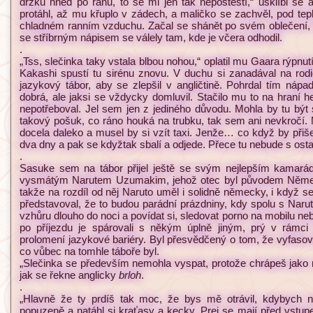
držku hned po ránu, to se mi jen tak nepoštěstí,“ ušklíbl se 
protáhl, až mu křuplo v zádech, a maličko se zachvěl, pod tep
chladném ranním vzduchu. Začal se shánět po svém oblečení, 
se stříbrným nápisem se válely tam, kde je včera odhodil.
.
„Tss, slečinka taky vstala blbou nohou,“ oplatil mu Gaara rýpnutí
Kakashi spustí tu sirénu znovu. V duchu si zanadával na rodič
jazykový tábor, aby se zlepšil v angličtině. Pohrdal tím nápa
dobrá, ale jaksi se vždycky domluvil. Stačilo mu to na hraní h
nepotřeboval. Jel sem jen z jediného důvodu. Mohla by tu být 
takový pošuk, co ráno houká na trubku, tak sem ani nevkročí. Mo
docela daleko a musel by si vzít taxi. Jenže… co když by přiš
dva dny a pak se kdyžtak sbalí a odjede. Přece tu nebude s osta
.
Sasuke sem na tábor přijel ještě se svým nejlepším kamar
vysmátým Narutem Uzumakim, jehož otec byl původem Němec,
takže na rozdíl od něj Naruto uměl i solidně německy, i když s
představoval, že to budou parádní prázdniny, kdy spolu s Na
vzhůru dlouho do noci a povídat si, sledovat porno na mobilu n
po příjezdu je spárovali s někým úplně jiným, prý v rámci
prolomení jazykové bariéry. Byl přesvědčený o tom, že vyfasov
co vůbec na tomhle táboře byl.
„Slečinka se především nemohla vyspat, protože chrápeš ja
jak se řekne anglicky
brloh
.
.
„Hlavně že ty prdíš tak moc, že bys mě otrávil, kdybych n
popuzeně a natáhl si kraťasy a kecky. Prej se mají před vstup