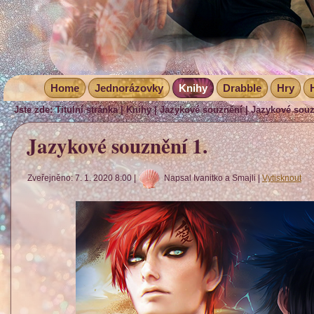
Home
Jednorázovky
Knihy
Drabble
Hry
Jste zde:
Titulní stránka
|
Knihy
|
Jazykové souznění
|
Jazykové souz
Jazykové souznění 1.
Zveřejněno: 7. 1. 2020 8:00
|
Napsal Ivanitko a Smajli
|
Vytisknout