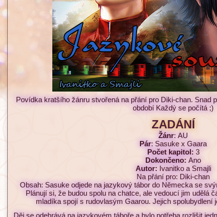
Povídka kratšího žánru stvořená na přání pro Diki-chan. Snad 
období Každý se počítá ;)
ZADÁNÍ
Žánr
: AU
Pár
: Sasuke x Gaara
Počet kapitol:
3
Dokončeno:
Ano
Autor:
Ivanitko a Smajli
Na přání pro: Diki-chan
Obsah: Sasuke odjede na jazykový tábor do Německa se sv
Plánují si, že budou spolu na chatce, ale vedoucí jim udělá 
mladíka spojí s rudovlasým Gaarou. Jejich spolubydlení 
Děj se odehrává na jazykovém táboře a bylo potřeba rozlišit jedno