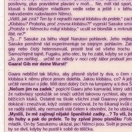
posilovny, plus pravidelné plavání v moři… Ne, měl rád sport
klusali s blonďatým mladíkem vedle sebe a ještě i v běhu
nakvašeném rudovlasém Němci.
„
Vidíš, jak zírá? Ten by ti nejradši narval klobásu do prdele,
“ zac
„
Klobásu? Proboha, proč zrovna klobásu?!
“ vyprskl Sasuke smí
„
Protože v Německu milují klobásy,
“ uculil se blonďák s mrknut
líbit, ne?
“
„Ty…!“ Sasuke za běhu vlepil Narutovi pohlavek. Jeho nejl
Sasuke poměrně rád experimentuje se stejným pohlavím. Zatí
gay nebo čistý heterosexuál, prostě bral od všeho trochu 
Samozřejmě tajně, Fugaku, jeho otec, by ho zabil, kdyby se o je
„
Jo, jen neříkej… určitě se někdy v noci celý tábor probudí je
Gaara! Gib mir deine Wurst!
“
.
Gaara neběžel tak blízko, aby přesně slyšel ty dva, o čem 
klobása k němu přece jenom dolehla. Jakou klobásu, co? A ješt
určitě nemluví o jídle. Měl dost dobrý čich na lumpárny a ti dva 
„
Nečum jim na zadek
,“ popíchl Gaaru jeho kamarád, který udrž
že rudovlasý spolužák se snaží udržet takovou rychlost, aby 
běžících kluků. Ostatně na škole všichni znali Gaarovy prefer
dokázal i zneužívat, když ostatní osočoval, že ho šikanují kvůli o
se raději stáhli, aby nemuseli stát čelem k obvinění, že ho utiskuj
„
Myslíš, že mě zajímají nějaké španělské zadky…? To víš, že
do huby a pak do prdele. To by zpíval jinou písničku
Foll
mladík. On by Sasukemu ukázal, jací Němci jsou. Svět je považo
by se divil, kdyby ho pustil k sobě do tělíčka.