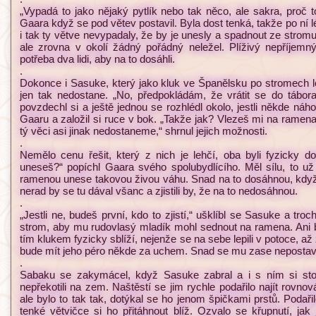
„Vypadá to jako nějaký pytlík nebo tak něco, ale sakra, proč 
Gaara když se pod větev postavil. Byla dost tenká, takže po ní léz
i tak ty větve nevypadaly, že by je unesly a spadnout ze stromu
ale zrovna v okolí žádný pořádný neležel. Plíživý nepříjemn
potřeba dva lidi, aby na to dosáhli.
.
Dokonce i Sasuke, který jako kluk ve Španělsku po stromech le
jen tak nedostane. „No, předpokládám, že vrátit se do tábo
povzdechl si a ještě jednou se rozhlédl okolo, jestli někde náho
Gaaru a založil si ruce v bok. „Takže jak? Vlezeš mi na ram
tý věci asi jinak nedostaneme,“ shrnul jejich možnosti.
.
Nemělo cenu řešit, který z nich je lehčí, oba byli fyzicky do
uneseš?“ popíchl Gaara svého spolubydlícího. Měl sílu, to už si
ramenou unese takovou živou váhu. Snad na to dosáhnou, když
nerad by se tu dával všanc a zjistili by, že na to nedosáhnou.
.
„Jestli ne, budeš první, kdo to zjistí,“ ušklíbl se Sasuke a tr
strom, aby mu rudovlasý mladík mohl sednout na ramena. Ani 
tím klukem fyzicky sblíží, nejenže se na sebe lepili v potoce, až 
bude mít jeho péro někde za uchem. Snad se mu zase nepostav
.
Sabaku se zakymácel, když Sasuke zabral a i s ním si sto
nepřekotili na zem. Naštěstí se jim rychle podařilo najít rovno
ale bylo to tak tak, dotýkal se ho jenom špičkami prstů. Podařil
tenké větvičce si ho přitáhnout blíž. Ozvalo se křupnutí, jak