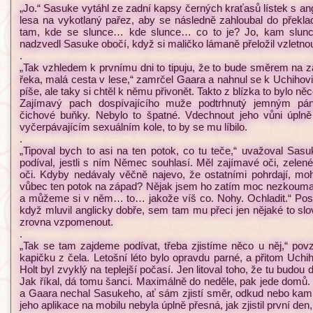
„Jo.“ Sasuke vytáhl ze zadní kapsy černých kraťasů lístek s ang
lesa na vykotlaný pařez, aby se následně zahloubal do překl
tam, kde se slunce… kde slunce… co to je? Jo, kam slunce
nadzvedl Sasuke obočí, když si maličko lámaně přeložil vzletnou 
.
„Tak vzhledem k prvnímu dni to tipuju, že to bude směrem na z
řeka, malá cesta v lese,“ zamrčel Gaara a nahnul se k Uchihovi
píše, ale taky si chtěl k němu přivonět. Takto z blízka to bylo ně
Zajímavý pach dospívajícího muže podtrhnutý jemným pán
čichové buňky. Nebylo to špatné. Vdechnout jeho vůni úpl
vyčerpávajícím sexuálním kole, to by se mu líbilo.
.
„Tipoval bych to asi na ten potok, co tu teče,“ uvažoval Sasu
podíval, jestli s ním Němec souhlasí. Měl zajímavé oči, zelené
oči. Kdyby nedávaly věčně najevo, že ostatními pohrdají, moh
vůbec ten potok na západ? Nějak jsem ho zatím moc nezkoumal,
a můžeme si v něm… to… jakože víš co. Nohy. Ochladit.“ Posl
když mluvil anglicky dobře, sem tam mu přeci jen nějaké to sl
zrovna vzpomenout.
.
„Tak se tam zajdeme podívat, třeba zjistíme něco u něj,“ povz
kapičku z čela. Letošní léto bylo opravdu parné, a přitom Uchih
Holt byl zvyklý na teplejší počasí. Jen litoval toho, že tu budou 
Jak říkal, dá tomu šanci. Maximálně do neděle, pak jede domů. 
a Gaara nechal Sasukeho, ať sám zjistí směr, odkud nebo kam 
jeho aplikace na mobilu nebyla úplně přesná, jak zjistil první de