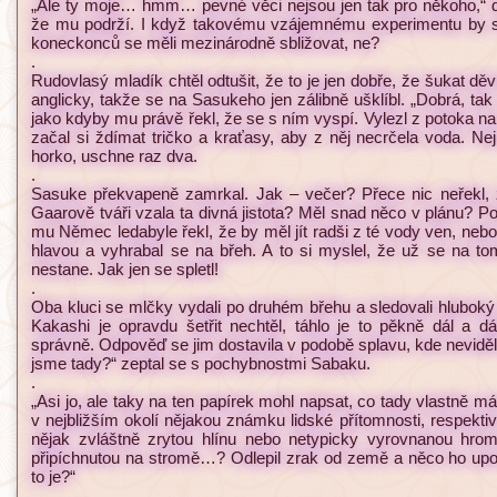
„Ale ty moje… hmm… pevné věci nejsou jen tak pro někoho,“ d
že mu podrží. I když takovému vzájemnému experimentu by 
koneckonců se měli mezinárodně sbližovat, ne?
.
Rudovlasý mladík chtěl odtušit, že to je jen dobře, že šukat dě
anglicky, takže se na Sasukeho jen zálibně ušklíbl. „Dobrá, tak
jako kdyby mu právě řekl, že se s ním vyspí. Vylezl z potoka 
začal si ždímat tričko a kraťasy, aby z něj necrčela voda. Nejr
horko, uschne raz dva.
.
Sasuke překvapeně zamrkal. Jak – večer? Přece nic neřekl,
Gaarově tváři vzala ta divná jistota? Měl snad něco v plánu? Po
mu Němec ledabyle řekl, že by měl jít radši z té vody ven, ne
hlavou a vyhrabal se na břeh. A to si myslel, že už se na t
nestane. Jak jen se spletl!
.
Oba kluci se mlčky vydali po druhém břehu a sledovali hluboký 
Kakashi je opravdu šetřit nechtěl, táhlo je to pěkně dál a dá
správně. Odpověď se jim dostavila v podobě splavu, kde neviděli
jsme tady?“ zeptal se s pochybnostmi Sabaku.
.
„Asi jo, ale taky na ten papírek mohl napsat, co tady vlastně m
v nejbližším okolí nějakou známku lidské přítomnosti, respekt
nějak zvláštně zrytou hlínu nebo netypicky vyrovnanou hr
připíchnutou na stromě…? Odlepil zrak od země a něco ho upou
to je?“
.