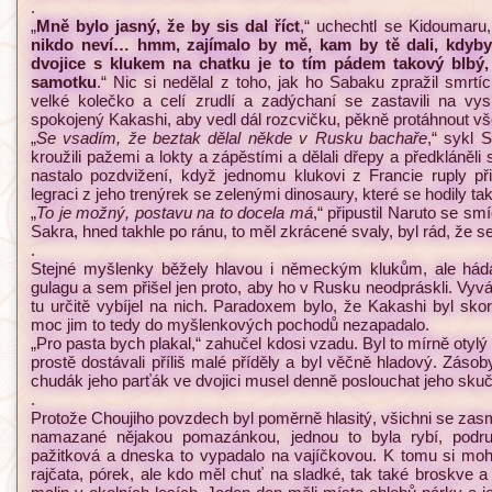
.
„
Mně bylo jasný, že by sis dal říct
,“ uchechtl se Kidoumaru,
nikdo neví… hmm, zajímalo by mě, kam by tě dali, kdyby v
dvojice s klukem na chatku je to tím pádem takový blbý
samotku
.“ Nic si nedělal z toho, jak ho Sabaku zpražil smrtíc
velké kolečko a celí zrudlí a zadýchaní se zastavili na vy
spokojený Kakashi, aby vedl dál rozcvičku, pěkně protáhnout vš
„
Se vsadím, že beztak dělal někde v Rusku bachaře
,“ sykl
kroužili pažemi a lokty a zápěstími a dělali dřepy a předkláněli
nastalo pozdvižení, když jednomu klukovi z Francie ruply při
legraci z jeho trenýrek se zelenými dinosaury, které se hodily t
„
To je možný, postavu na to docela má
,“ připustil Naruto se s
Sakra, hned takhle po ránu, to měl zkrácené svaly, byl rád, že 
.
Stejné myšlenky běžely hlavou i německým klukům, ale hádali
gulagu a sem přišel jen proto, aby ho v Rusku neodpráskli. Vyváz
tu určitě vybíjel na nich. Paradoxem bylo, že Kakashi byl s
moc jim to tedy do myšlenkových pochodů nezapadalo.
„Pro pasta bych plakal,“ zahučel kdosi vzadu. Byl to mírně otylý 
prostě dostávali příliš malé příděly a byl věčně hladový. Záso
chudák jeho parťák ve dvojici musel denně poslouchat jeho skuč
.
Protože Choujiho povzdech byl poměrně hlasitý, všichni se zasm
namazané nějakou pomazánkou, jednou to byla rybí, podru
pažitková a dneska to vypadalo na vajíčkovou. K tomu si mohl
rajčata, pórek, ale kdo měl chuť na sladké, tak také broskve 