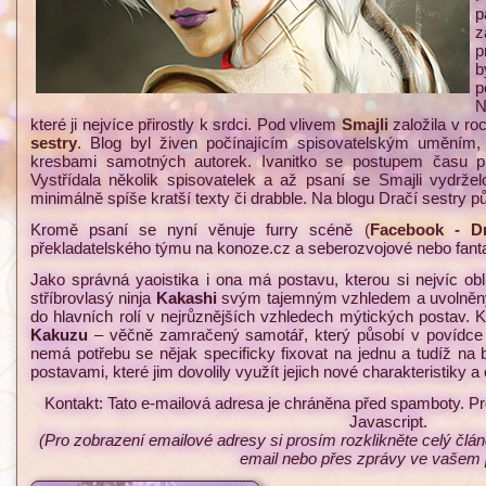
p
z
p
b
p
N
které ji nejvíce přirostly k srdci. Pod vlivem
Smajli
založila v r
sestry
. Blog byl živen počínajícím spisovatelským uměním, 
kresbami samotných autorek. Ivanitko se postupem času pu
Vystřídala několik spisovatelek a až psaní se Smajli vydrže
minimálně spíše kratší texty či drabble. Na blogu Dračí sestry půs
Kromě psaní se nyní věnuje furry scéně (
Facebook - Dr
překladatelského týmu na konoze.cz a seberozvojové nebo fant
Jako správná yaoistika i ona má postavu, kterou si nejvíc oblíb
stříbrovlasý ninja
Kakashi
svým tajemným vzhledem a uvolněný
do hlavních rolí v nejrůznějších vzhledech mýtických postav. K
Kakuzu
– věčně zamračený samotář, který působí v povídc
nemá potřebu se nějak specificky fixovat na jednu a tudíž na 
postavami, které jim dovolily využít jejich nové charakteristiky a o
Kontakt:
Tato e-mailová adresa je chráněna před spamboty. Pro
Javascript.
(Pro zobrazení emailové adresy si prosím rozklikněte celý čl
email nebo přes zprávy ve vašem pr