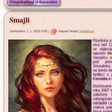
Přidat komentář (4 Komentáře)
Smajli
Zveřejněno: 1. 1. 2020 3:00
|
Napsal Smajli
|
Vytisknout
Plzeňská ya
více než 13
se objevu
naivním
bl
časopisu a
pod pře
Smoulinka
.
na tomto bl
fanfikcí s
Cornelia x
Dochované 
roku 2007 s
založený 
zafungování
odsladila i 
známá po
Nová strán