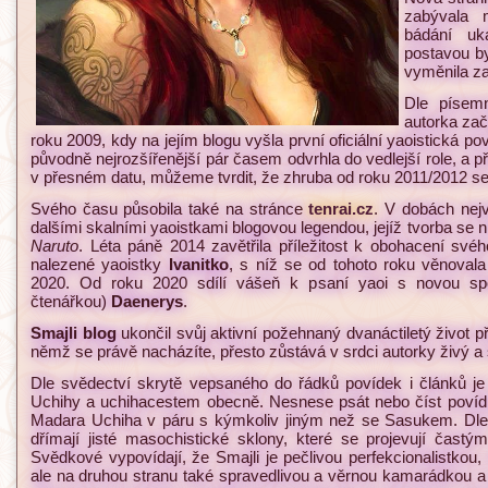
zabývala 
bádání uk
postavou b
vyměnila z
Dle písem
autorka zač
roku 2009, kdy na jejím blogu vyšla první oficiální yaoistická p
původně nejrozšířenější pár časem odvrhla do vedlejší role, a 
v přesném datu, můžeme tvrdit, že zhruba od roku 2011/2012 s
Svého času působila také na stránce
tenrai.cz
. V dobách nejv
dalšími skalními yaoistkami blogovou legendou, jejíž tvorba se 
Naruto
. Léta páně 2014 zavětřila příležitost k obohacení sv
nalezené yaoistky
Ivanitko
, s níž se od tohoto roku věnova
2020. Od roku 2020 sdílí vášeň k psaní yaoi s novou spol
čtenářkou)
Daenerys
.
Smajli blog
ukončil svůj aktivní požehnaný dvanáctiletý život
němž se právě nacházíte, přesto zůstává v srdci autorky živý a 
Dle svědectví skrytě vepsaného do řádků povídek i článků j
Uchihy a uchihacestem obecně. Nesnese psát nebo číst povídky,
Madara Uchiha v páru s kýmkoliv jiným než se Sasukem. Dle
dřímají jisté masochistické sklony, které se projevují častým
Svědkové vypovídají, že Smajli je pečlivou perfekcionalistkou, in
ale na druhou stranu také spravedlivou a věrnou kamarádkou a 